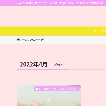
あたおか女神カウンセリング✖️ヨガ✖️アロマで目覚めよ！女体と魂！ 
ホ
ホーム
2022年
4月
2022年4月
– date –
自己紹介〜あたしってこんな人〜