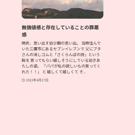
無価値感と存在していることの罪悪
感
時折、思い出す幼少期の思い出。 当時住んで
いた三鷹市にあるセブンイレブンで 父にブタ
さんの消しゴムと「さくらんぼの詩」という
飴を 買ってもらい嬉しそうにしている幼きあ
たしの姿。 「パパが私の欲しいもの買ってく
れた！！」 と 嬉しくて嬉しくて そ...
2022年4月17日